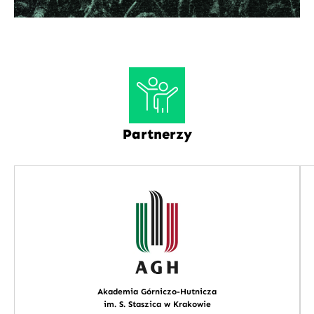
Partnerzy
Akademia Górniczo-Hutnicza
im. S. Staszica w Krakowie